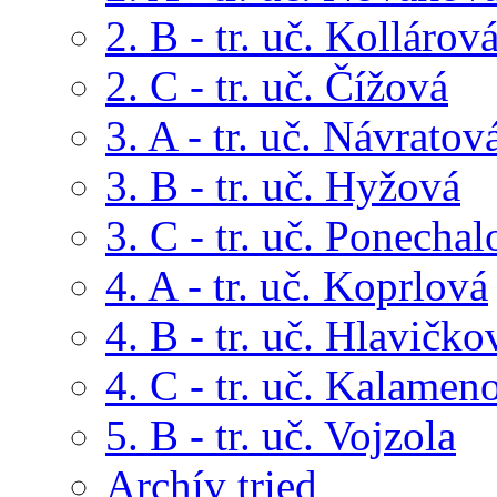
2. B - tr. uč. Kollárov
2. C - tr. uč. Čížová
3. A - tr. uč. Návratov
3. B - tr. uč. Hyžová
3. C - tr. uč. Ponechal
4. A - tr. uč. Koprlová
4. B - tr. uč. Hlavičko
4. C - tr. uč. Kalamen
5. B - tr. uč. Vojzola
Archív tried