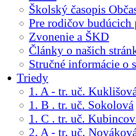
Školský časopis Obča
Pre rodičov budúcich
Zvonenie a ŠKD
Články o našich strán
Stručné informácie o 
Triedy
1. A - tr. uč. Kuklišov
1. B . tr. uč. Sokolová
1. C . tr. uč. Kubincov
2. A - tr. uč. Novákov