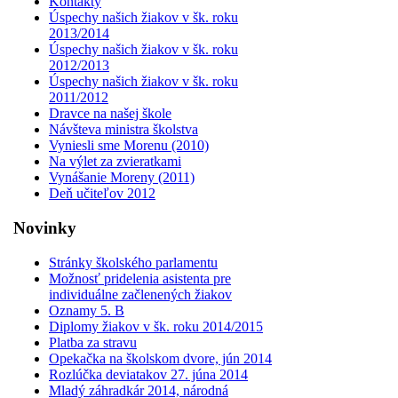
Kontakty
Úspechy našich žiakov v šk. roku
2013/2014
Úspechy našich žiakov v šk. roku
2012/2013
Úspechy našich žiakov v šk. roku
2011/2012
Dravce na našej škole
Návšteva ministra školstva
Vyniesli sme Morenu (2010)
Na výlet za zvieratkami
Vynášanie Moreny (2011)
Deň učiteľov 2012
Novinky
Stránky školského parlamentu
Možnosť pridelenia asistenta pre
individuálne začlenených žiakov
Oznamy 5. B
Diplomy žiakov v šk. roku 2014/2015
Platba za stravu
Opekačka na školskom dvore, jún 2014
Rozlúčka deviatakov 27. júna 2014
Mladý záhradkár 2014, národná