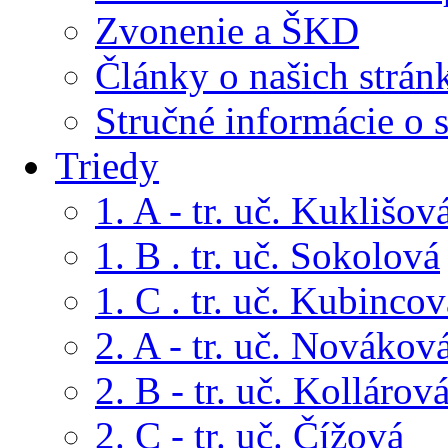
Zvonenie a ŠKD
Články o našich strán
Stručné informácie o 
Triedy
1. A - tr. uč. Kuklišov
1. B . tr. uč. Sokolová
1. C . tr. uč. Kubincov
2. A - tr. uč. Novákov
2. B - tr. uč. Kollárov
2. C - tr. uč. Čížová