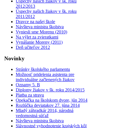
Úspechy našich žiakov v šk. roku
2012/2013
Úspechy našich žiakov v šk. roku
2011/2012
Dravce na našej škole
Návšteva ministra školstva
Vyniesli sme Morenu (2010)
Na výlet za zvieratkami
Vynášanie Moreny (2011)
Deň učiteľov 2012
Novinky
Stránky školského parlamentu
Možnosť pridelenia asistenta pre
individuálne začlenených žiakov
Oznamy 5. B
Diplomy žiakov v šk. roku 2014/2015
Platba za stravu
Opekačka na školskom dvore, jún 2014
Rozlúčka deviatakov 27. júna 2014
Mladý záhradkár 2014, národná
vedomostná súťaž
Návšteva ministra školstva
Slávnostné vyhodnotenie krajských kôl