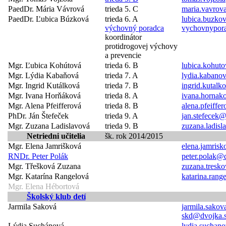
PaedDr. Mária Vávrová
trieda 5. C
maria.vavrov
PaedDr. Ľubica Búzková
trieda 6. A
lubica.buzko
výchovný poradca
vychovnypor
koordinátor
protidrogovej výchovy
a prevencie
Mgr. Ľubica Kohútová
trieda 6. B
lubica.kohut
Mgr. Lýdia Kabaňová
trieda 7. A
lydia.kabano
Mgr. Ingrid Kutálková
trieda 7. B
ingrid.kutal
Mgr. Ivana Horňáková
trieda 8. A
ivana.hornak
Mgr. Alena Pfeifferová
trieda 8. B
alena.pfeiffe
PhDr. Ján Štefeček
trieda 9. A
jan.stefecek
Mgr. Zuzana Ladislavová
trieda 9. B
zuzana.ladis
Netriedni učitelia
šk. rok 2014/2015
Mgr. Elena Jamrišková
elena.jamris
RNDr. Peter Polák
peter.polak@
Mgr. Třešková Zuzana
zuzana.tresk
Mgr. Katarína Rangelová
katarina.ran
Mgr. Elena Hébortová
Školský klub detí
Jarmila Saková
jarmila.sako
skd@dvojka.
Lýdia Suchánová
lydia.suchan