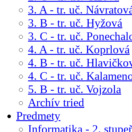
3. A - tr. uč. Návratov
3. B - tr. uč. Hyžová
3. C - tr. uč. Ponechal
4. A - tr. uč. Koprlová
4. B - tr. uč. Hlavičko
4. C - tr. uč. Kalamen
5. B - tr. uč. Vojzola
Archív tried
Predmety
Informatika - 2. stupe