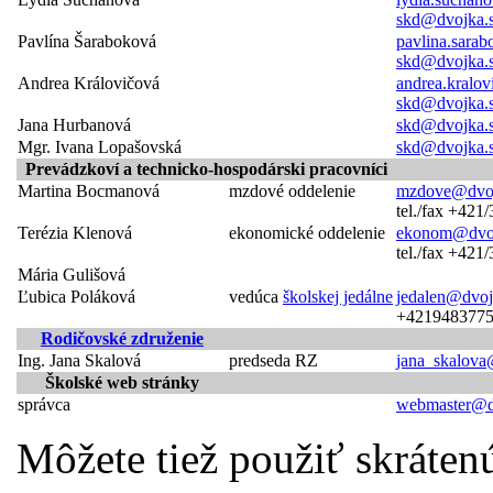
skd@dvojka.
Pavlína Šaraboková
pavlina.sara
skd@dvojka.
Andrea Královičová
andrea.kralo
skd@dvojka.
Jana Hurbanová
skd@dvojka.
Mgr. Ivana Lopašovská
skd@dvojka.
Prevádzkoví a technicko-hospodárski pracovníci
Martina Bocmanová
mzdové oddelenie
mzdove@dvoj
tel./fax +421
Terézia Klenová
ekonomické oddelenie
ekonom@dvoj
tel./fax +421
Mária Gulišová
Ľubica Poláková
vedúca
školskej jedálne
jedalen@dvoj
+421948377
Rodičovské združenie
Ing. Jana Skalová
predseda RZ
jana_skalova
Školské web stránky
správca
webmaster@d
Môžete tiež použiť skráten