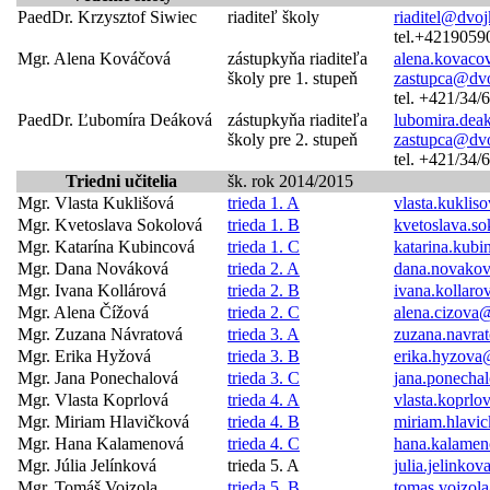
PaedDr. Krzysztof Siwiec
riaditeľ školy
riaditel@dvoj
tel.+4219059
Mgr. Alena Kováčová
zástupkyňa riaditeľa
alena.kovaco
školy pre 1. stupeň
zastupca@dvo
tel. +421/34
PaedDr. Ľubomíra Deáková
zástupkyňa riaditeľa
lubomira.dea
školy pre 2. stupeň
zastupca@dvo
tel. +421/34
Triedni učitelia
šk. rok 2014/2015
Mgr. Vlasta Kuklišová
trieda 1. A
vlasta.kukli
Mgr. Kvetoslava Sokolová
trieda 1. B
kvetoslava.s
Mgr. Katarína Kubincová
trieda 1. C
katarina.kub
Mgr. Dana Nováková
trieda 2. A
dana.novako
Mgr. Ivana Kollárová
trieda 2. B
ivana.kollar
Mgr. Alena Čížová
trieda 2. C
alena.cizova
Mgr. Zuzana Návratová
trieda 3. A
zuzana.navra
Mgr. Erika Hyžová
trieda 3. B
erika.hyzova
Mgr. Jana Ponechalová
trieda 3. C
jana.ponecha
Mgr. Vlasta Koprlová
trieda 4. A
vlasta.koprl
Mgr. Miriam Hlavičková
trieda 4. B
miriam.hlavi
Mgr. Hana Kalamenová
trieda 4. C
hana.kalame
Mgr. Júlia Jelínková
trieda 5. A
julia.jelinko
Mgr. Tomáš Vojzola
trieda 5. B
tomas.vojzol